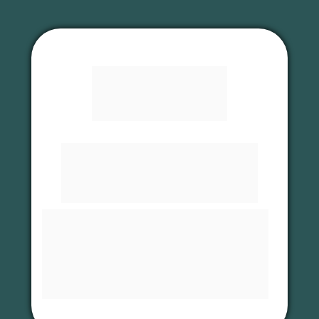
Obrigado!
Sua resposta foi 
computada com 
sucesso.