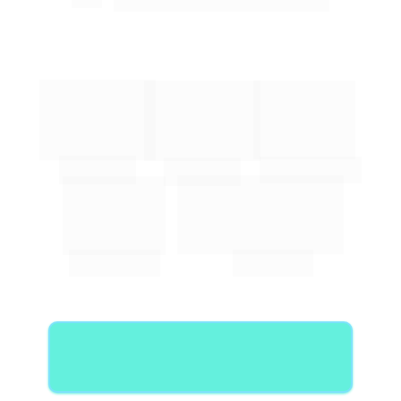
Royal Palm Hall - Campinas - SP
4
+70
+15
trilhas de 
palestrantes 
países no 
autoridades
conhecimento
mesmo lugar
+4000
+60
especialidades/
médicos 
áreas de atuação
congressistas
GARATIR MEU PASSAPORTE
COM DESCONTO