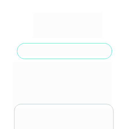
Garanta condições exclusivas 
antes da 
Virada de Lote 
O Congresso onde 
os médicos do 
futuro vão se 
encontrar.
Entre no 
Grupo VIP
 e 
descubra 
uma 